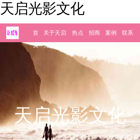
天启光影文化
首
关于天启
热点
招商
案例
联系
页
光影文化
新闻
加盟
展示
我们
天启光影文化